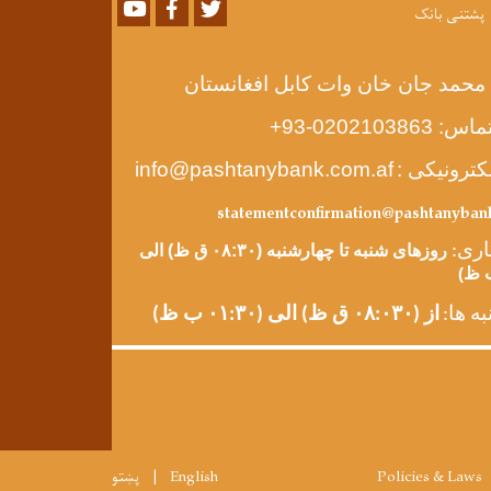
Youtube
Facebook
Twitter
پشتنی بانک
 محمد جان خان وات کابل افغانستان
93+
-0202103863
 تماس
info@pashtanybank.com.af
الکترونیکی
statementconfirmation@pashtanyban
روزهای شنبه تا چهارشنبه (۰۸:۳۰ ق ظ) الی
:
اری
)
به ها
از (۰۸:۰۳
۰ ق ظ) الی (۰۱:۳۰ ب ظ)
پښتو
English
Policies & Laws