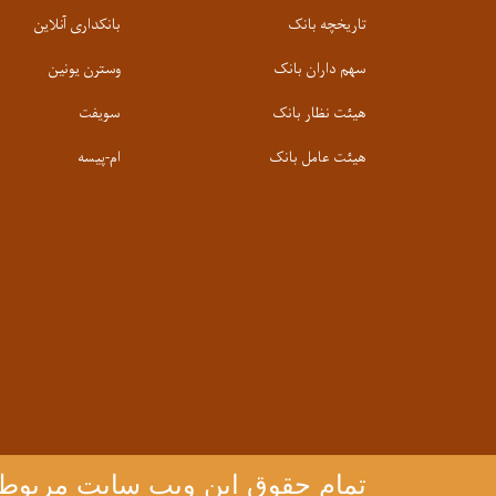
تاریخچه بانک
بانکداری آنلاین
سهم داران بانک
وسترن یونین
هیئت نظار بانک
سویفت
هیئت عامل بانک
ام-پیسه
تمام حقوق این ویب سایت مربوط |