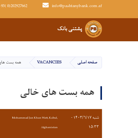
93( 0)202927662
info@pashtanybank.com.af
Main navigation
پشتنی بانک
همه بست های
VACANCIES
صفحه اصلی
همه بست های خالی
شنبه ۱۴۰۳/۶/۱۷ -
Mohammad Jan Khan Watt, Kabul,
۱۵:۳۳
Afghanistan