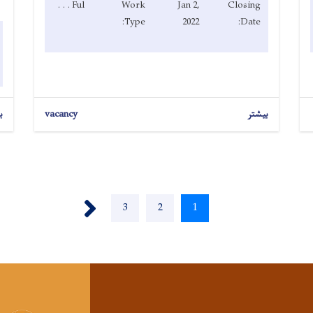
Ful . . .
Work
Jan 2,
Closing
Type:
2022
Date:
ب
vacancy
بیشتر
Next ›
Page
3
Page
2
Current
1
page