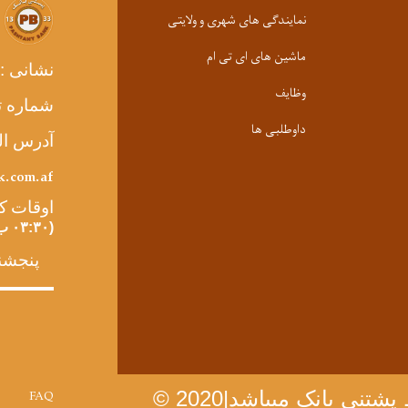
نمایندگی های شهری و ولایتی
ماشین های ای تی ام
نشانی :
وظایف
شماره:
داوطلبی ها
آدرس  :
k.com.af
اوقات ک
(۰۳:۳۰ ب ظ
پنجشن:
Footer menu
FAQ
© 2020
پشتنی بانک میباشد