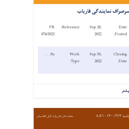
رصراف نمایندگی فاریاب
PB
Reference:
Sep 20,
Date
074/2022
2022
Posted:
Fu . . .
Work
Sep 30,
Closing
Type:
2022
Date:
یشتر
 ۱۴۰۰/۳/۳ - ۸:۵۶
محمد جان خان وات کابل افغانستان