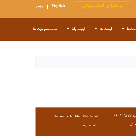
بانکداری الکترونیکی
پښتو
English
اخت‌ها
فرصت ها
ارتباط باما
سلب مسوولیت ها
شنبه ۱۴۰۳/۶/۱۷ -
Mohammad Jan Khan Watt, Kabul,
۱۵:
Afghanistan