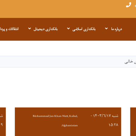
+
درباره ما
بانکداری اسلامی
بانکداری دیجیتل
انتقالات و پرد
Skip
to
main
 خالی
content
شنبه ۱۴۰۳/۶/۱۷ -
Mohammad Jan Khan Watt, Kabul,
۱۹
۱۵:۲۸
Afghanistan