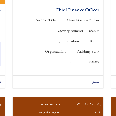
س
Chief Finance Officer
Position Title: Chief Finance Officer
Vacancy Number: 86/2024
Job Location: Kabul
Organization: Pashtany Bank
Salary: . . .
بیشتر
ب
یکشنبه ۱۴۰۰/۱۰/۵ -
دوشنبه
Mohammad Jan Khan
۱۱:۳
Watt,Kabul,Afghanistan