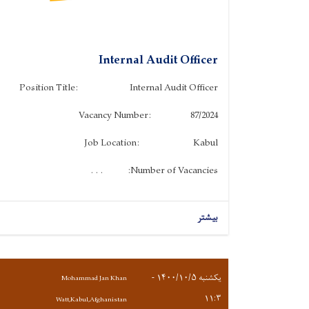
Internal Audit Officer
Position Title: Internal Audit Officer
Vacancy Number: 87/2024
Job Location: Kabul
Number of Vacancies: . . .
بیشتر
یکشنبه ۱۴۰۰/۱۰/۵ -
Mohammad Jan Khan
۱۱:۳
Watt,Kabul,Afghanistan