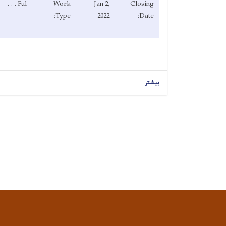
Ful . . .
Work
Jan 2,
Closing
Type:
2022
Date:
بیشتر
Pagination