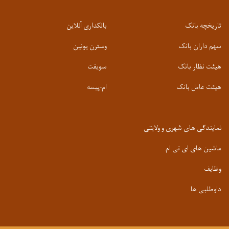
تاریخچه بانک
بانکداری آنلاین
سهم داران بانک
وسترن یونین
هیئت نظار بانک
سویفت
هیئت عامل بانک
ام-پیسه
نمایندگی های شهری و ولایتی
ماشین های ای تی ام
وظایف
داوطلبی ها