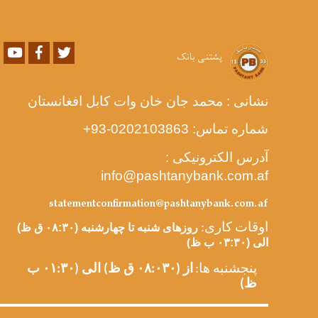
Youtube
Facebook
Twitter
پشتنی بانک
نشانی : محمد جان خان وات کابل افغانستان
شماره تماس:
-0202103863
93+
آدرس الکترونیکی :
info@pashtanybank.com.af
statementconfirmation@pashtanybank.com.af
اوقات کاری
:
روزهای شنبه تا چهارشنبه (۰۸:۳۰ ق ظ)
الی (۰۳:۳۰ ب ظ
)
پنجشنبه ها:
از (۰۸:۰۳
۰ ق ظ) الی (۰۱:۳۰ ب
ظ)