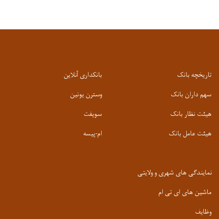
تاریخچه بانک
بانکداری آنلاین
سهم داران بانک
وسترن یونین
هیئت نظار بانک
سویفت
هیئت عامل بانک
ام-پیسه
نمایندگی های شهری و ولایتی
ماشین های ای تی ام
وظایف