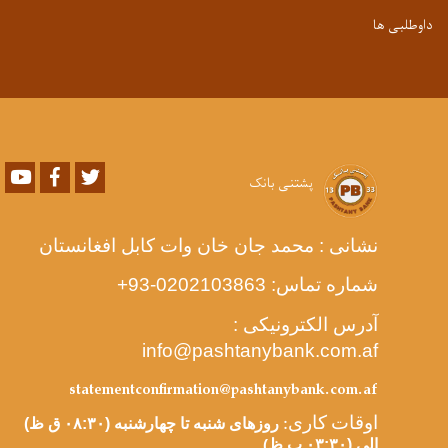
داوطلبی ها
Youtube
Facebook
Twitter
پشتنی بانک
نشانی : محمد جان خان وات کابل افغانستان
شماره تماس:
-0202103863
93+
آدرس الکترونیکی :
info@pashtanybank.com.af
statementconfirmation@pashtanybank.com.af
اوقات کاری
:
روزهای شنبه تا چهارشنبه (۰۸:۳۰ ق ظ)
الی (۰۳:۳۰ ب ظ
)