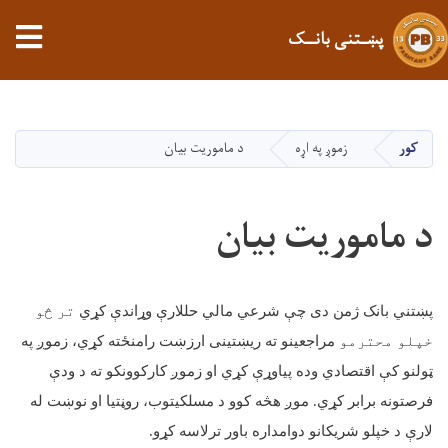
tion
پښـتنی بانــک
اصلي
منځپانګه
دانګل
کور
زموږ په اړه
د ماموریت بیان
د ماموریت بیان
پښتني بانک ژمن دی چې شرعي مالي حللارې وړاندې کړي
تر څو
خپلو محترمو
مراجعینو ته ریښتینی ارزښت رامنځته کړي، زموږ په
ټولنو کې اقتصادي وده پیاوړې کړي او زموږ کارکوونکو ته د ودې
فرصتونه برابر کړي. موږ هڅه کوو د مسلکیتوب، روڼتیا او نوښت له
لارې د خپلو شریکانو دوامداره باور ترلاسه کړو
.