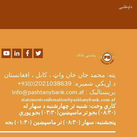
داوطلبی
Youtube
LinkedIn
Facebook
Twitter
پشتنی بانک
پته: محمد جان خان واټ ، کابل ، افغانستان
د اړیکې شمیره: 2021038639
+
93(0)
بریښنالیک :
info@pashtanybank.com.af
statementconfirmation@pashtanybank.com.af
کاري وخت: شنبه تر چهارشنبه د سهار له
(۰۸:۳۰) بجو تر ماسپښین(۰۳:۳۰) بجو پورې
پنجشنبه: سهار (۰۸:۳۰) تر ماسپښین (۰۱:۳۰) بجه