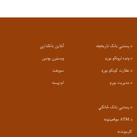
د پښتني بانک تاریخچه
آنلاین بانکداري
د ونډه لرونکو بورډ
ویسټرن یونین
د نظارت کونکو بورډ
سویفټ
د مدیریت بورډ
ام-پيسه
د پښتني بانک څانګې
د ATM موقعیتونه
کارموندنه