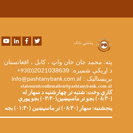
Youtube
LinkedIn
Facebook
Twitter
پشتنی بانک
پته: محمد جان خان واټ ، کابل ، افغانستان
د اړیکې شمیره: 2021038639
+
93(0)
بریښنالیک :
info@pashtanybank.com.af
statementconfirmation@pashtanybank.com.af
کاري وخت: شنبه تر چهارشنبه د سهار له
(۰۸:۳۰) بجو تر ماسپښین(۰۳:۳۰) بجو پورې
پنجشنبه: سهار (۰۸:۳۰) تر ماسپښین (۰۱:۳۰) بجه