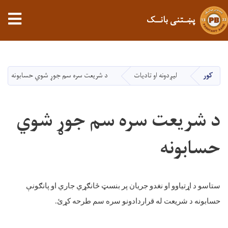
tion
پښـتنی بانــک
اصلي
منځپانګه
دانګل
کور
لیږدونه او تادیات
د شریعت سره سم جوړ شوي حسابونه
د شریعت سره سم جوړ شوي
حسابونه
ستاسو
د
اړتیاوو
او
نغدو
جریان
پر
بنسټ
ځانګړي
جاري
او
پانګونې
حسابونه
د
شریعت
له
قراردادونو
سره
سم
طرحه
کړئ
.