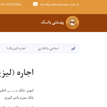
93( 0)202927662
info@pashtanybank.com.af
Main navigation
پښـتنی بانــک
کور
اسلامي بانکداري
اجاره (لیزینګ)
اجاره (لیز
لنډیز
:
بانک
شتمني
اخلي
بانک
سره
پاتې
کېږي
.