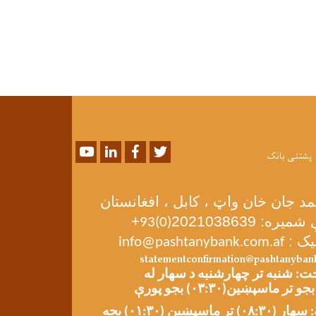
Youtube
LinkedIn
Facebook
Twitter
پشتنی بانک
مد جان خان واټ ، کابل ، افغانستان
ره: 2021038639
+
93(0)
یک :
info@pashtanybank.com.af
statementconfirmation@pashtanyban
: شنبه تر چهارشنبه د سهار له
تر ماسپښین (۰۱:۳۰) بجه