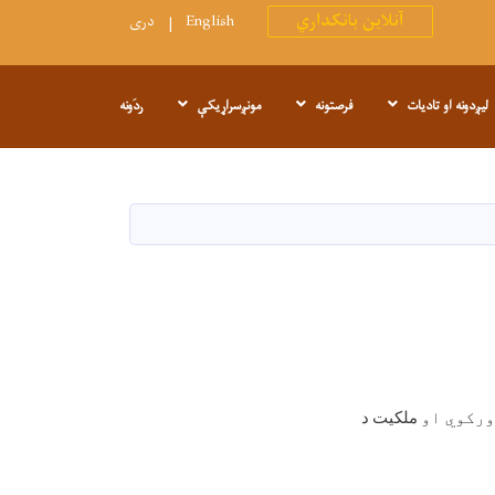
آنلاین بانکداري
English
دری
لیږدونه او تادیات
فرصتونه
مونږسراړیکې
ردَونه
ورکوي او
ملکیت
د