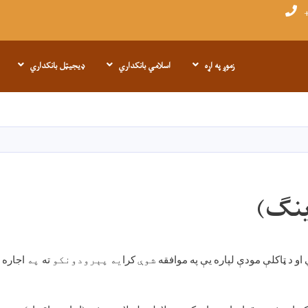
+
زموږ په اړه
اسلامي بانکداري
ډیجیټل بانکداري
اصلي
منځپانګه
دانګل
ینګ)
او
د
ټاکلې
مودې
لپاره
یې
په
موافقه
شوې
کرا
یه
پېرودونکو
ته
په
اجاره