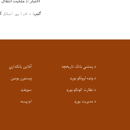
اختیار
:
د
ملکیت
انتقال
ک
ګټې
: د کرایې ا
ټکل
ک
د پښتني بانک تاریخچه
آنلاین بانکداري
د ونډه لرونکو بورډ
ویسټرن یونین
د نظارت کونکو بورډ
سویفټ
د مدیریت بورډ
ام-پيسه