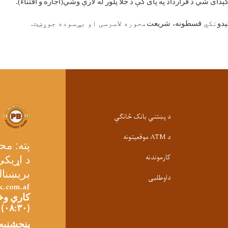
ېدای
شي
د
قرارداد
په
پای
کې
د
جلا
پلور
له
لارې
وشي
(
اجاره
و
اقتناء
).
ېدو
نکي
قسطونه،
شریعت
‌محوره لاسرسی او بې‌سوده جوړښت.
د پښتني بانک څانګې
د ATM موقعیتونه
پته: مح
کارموندنه
د اړیکې شمی
بریښنال
داوطلبی
k.com.af
کاري وخت
(۰۸:۳۰) بجو تر ماسپښین(۰۳:۳۰) بجو پورې
پنجشنبه: سهار (۰۸:۳۰) 