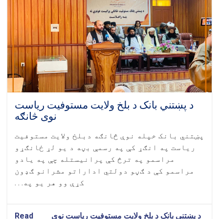
د پښتني بانک د بلخ ولایت مستوفیت ریاست
نوی څانګه
پښتني بانک خپله نوې څانګه دبلخ ولایت مستوفیت
ریاست په انګړ کې په رسمې بڼه د یو لړ ځانګړو
مراسمو په ترڅ کې پرانيستله چې په یادو
مراسمو کې د ګڼو دولتي اداراتو مشرانو ګډون
کړې وو هر یو په. . .
د پښتني بانک د بلخ ولایت مستوفیت ریاست نوی
Read