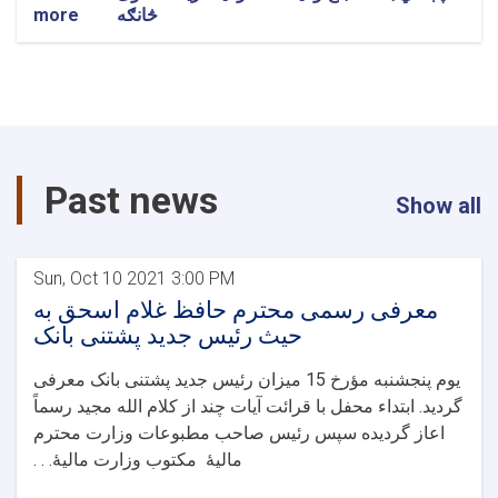
څانګه
about
more
د
پښتني
بانک
د
بلخ
ولایت
مستوفیت
Past news
ریاست
Show all
نوی
څانګه
Sun, Oct 10 2021 3:00 PM
معرفی رسمی محترم حافظ غلام اسحق به
حیث رئیس جدید پشتنی بانک
یوم پنجشنبه مؤرخ 15 میزان رئیس جدید پشتنی بانک معرفی
گردید. ابتداء محفل با قرائت آیات چند از کلام الله مجید رسماً
اعاز گردیده سپس رئیس صاحب مطبوعات وزارت محترم
مالیۀ مکتوب وزارت مالیۀ. . .