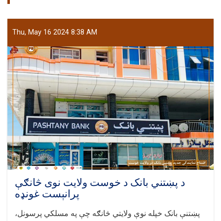
Thu, May 16 2024 8:38 AM
د پښتني بانک د خوست ولایت نوی څانګې
پرانېست غونډه
پښتنې بانک خپله نوې ولایتي څانګه چې په مسلکي پرسونل،