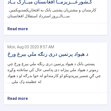
کـشورعـــزیزمــا افغانستان مبــارک بــاد
.کارمندان و مشتریان پشتنی بانک به افتخاریکصدویکمین
ســـالــروز استرداد استقلال افغانستان
Read more
Mon, Aug 03 2020 8:57 AM
د هېواد پرتمین دری رنګه ملي بیرغ ورځ
پښتني بانک د هېواد پرتمین دری رنګه ملي بیرغ ورځ چې
زمونږ د هېواد ملي پېژاند دی پداسی حال کې نمانځنه وکړه
چې ګڼ شمېر پېریدونکو او کارمندانو له خوا بدرګه او د هېواد
له عظمته ډک ملي. . .
Read more