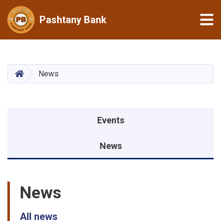
Tog
Pashtany Bank
Skip
to
main
HOME
News
content
Events menu
Events
News
News
All news