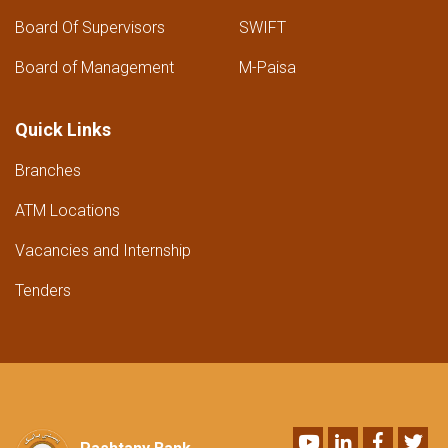
Board Of Supervisors
SWIFT
Board of Management
M-Paisa
Quick Links
Branches
ATM Locations
Vacancies and Internship
Tenders
Youtube
LinkedIn
Faceboo
Twi