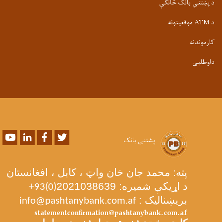
د پښتني بانک څانګې
د ATM موقعیتونه
کارموندنه
داوطلبی
Youtube
LinkedIn
Facebook
Twitter
پشتنی بانک
پته: محمد جان خان واټ ، کابل ، افغانستان
د اړیکې شمیره: 2021038639
+
93(0)
بریښنالیک :
info@pashtanybank.com.af
statementconfirmation@pashtanybank.com.af