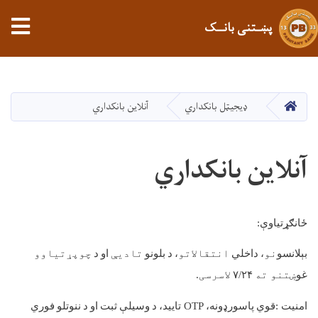
tion
پښـتنی بانــک
اصلي
منځپانګه
دانګل
کور
ډیجیټل بانکداري
آنلاین بانکداري
آنلاین بانکداري
ځانګړتیاوې
:
بېلانسو
نو
،
داخلي
انتقالاتو
،
د
بلونو
تادیې
او
د
چوپړتیاوو
غو
ښتنو ته
۲۴
/
۷
لاسرسی.
امنیت
:
قوي
پاسورډونه،
OTP
تایید،
د
وسیلې
ثبت
او
د
ننوتلو
فوري