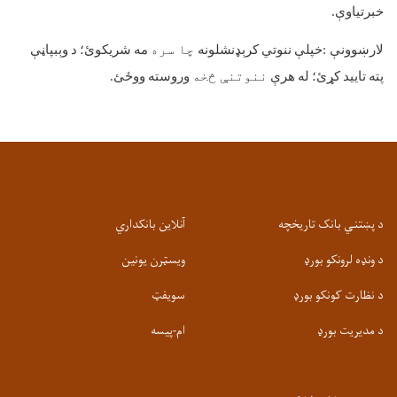
خبرتیاوې
.
لارښوونې
:
خپلې
ننوتي
کرېډنشلونه
چا سره
مه
شریکوئ؛
د
وېبپاڼې
پته
تایید
کړئ؛
له
هرې
ننوتنې څخه
وروسته
ووځئ
.
د پښتني بانک تاریخچه
آنلاین بانکداري
د ونډه لرونکو بورډ
ویسټرن یونین
د نظارت کونکو بورډ
سویفټ
د مدیریت بورډ
ام-پيسه