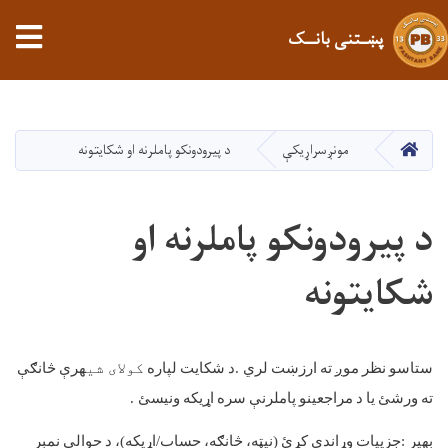
tion
پښـتنی بانــک
اصلي
منځپانګه
دانګل
کور
مونږسراړیکې
د پیرودونکو پاملرنه او شکایتونه
د پیرودونکو پاملرنه او
شکایتونه
ستاسو
نظر
موږ
ته
ارزښت
لري
.
د
شکایت
لپاره
کولای شی
هرې
څانګې
ته
ورشئ
یا
د
مراجعينو
پاملرنې
سره
اړیکه
ونیسئ
.
بهیر
:
جزییات
وړاندې
کړئ
(
نیټه،
څانګه،
حساب
/
اړیکه
)
،
د
حوالې
نمبر