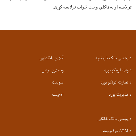
ترلاسه
او
په
ټاکلي
وخت
ځواب
ترلاسه
کړئ
.
د پښتني بانک تاریخچه
آنلاین بانکداري
د ونډه لرونکو بورډ
ویسټرن یونین
د نظارت کونکو بورډ
سویفټ
د مدیریت بورډ
ام-پيسه
د پښتني بانک څانګې
د ATM موقعیتونه