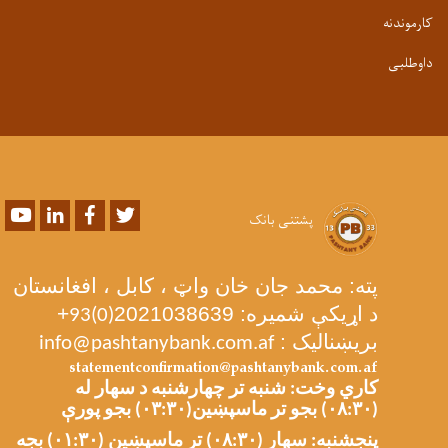
کارموندنه
داوطلبی
Youtube
LinkedIn
Facebook
Twitter
پشتنی بانک
پته: محمد جان خان واټ ، کابل ، افغانستان
د اړیکې شمیره: 2021038639
+
93(0)
بریښنالیک :
info@pashtanybank.com.af
statementconfirmation@pashtanybank.com.af
کاري وخت: شنبه تر چهارشنبه د سهار له
(۰۸:۳۰) بجو تر ماسپښین(۰۳:۳۰) بجو پورې
پنجشنبه: سهار (۰۸:۳۰) تر ماسپښین (۰۱:۳۰) بجه