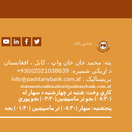
Youtube
LinkedIn
Facebook
Twitter
پشتنی بانک
پته: محمد جان خان واټ ، کابل ، افغانستان
د اړیکې شمیره: 2021038639
+
93(0)
بریښنالیک :
info@pashtanybank.com.af
statementconfirmation@pashtanybank.com.af
کاري وخت: شنبه تر چهارشنبه د سهار له
(۰۸:۳۰) بجو تر ماسپښین(۰۳:۳۰) بجو پورې
پنجشنبه: سهار (۰۸:۳۰) تر ماسپښین (۰۱:۳۰) بجه