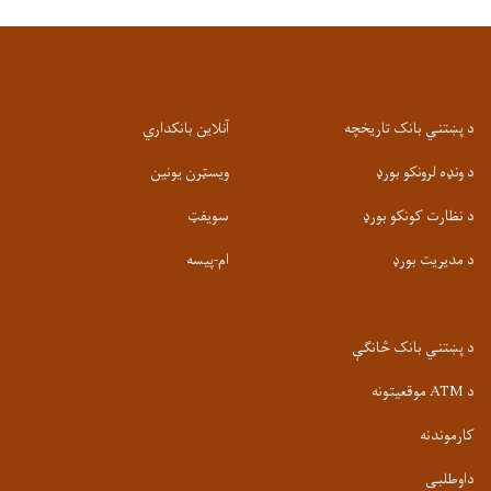
د پښتني بانک تاریخچه
آنلاین بانکداري
د ونډه لرونکو بورډ
ویسټرن یونین
د نظارت کونکو بورډ
سویفټ
د مدیریت بورډ
ام-پيسه
د پښتني بانک څانګې
د ATM موقعیتونه
کارموندنه
داوطلبی