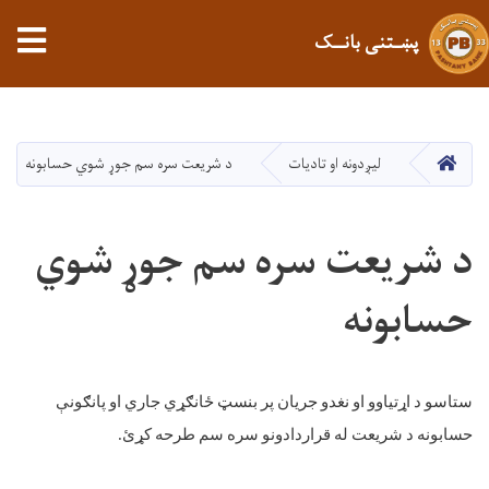
پښـتنی بانــک
اصلي
منځپانګه
دانګل
کور
لیږدونه او تادیات
د شریعت سره سم جوړ شوي حسابونه
د شریعت سره سم جوړ شوي
حسابونه
ستاسو
د
اړتیاوو
او
نغدو
جریان
پر
بنسټ
ځانګړي
جاري
او
پانګونې
حسابونه
د
شریعت
له
قراردادونو
سره
سم
طرحه
کړئ
.