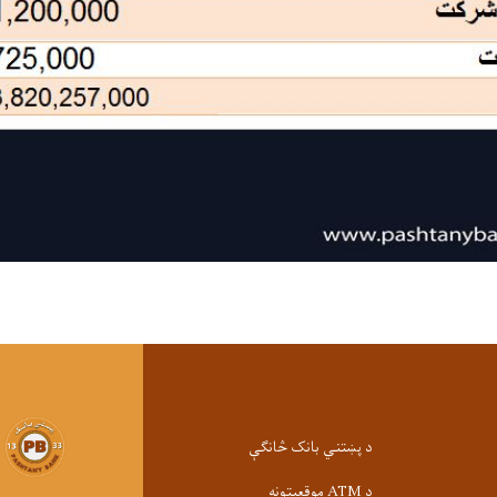
د پښتني بانک څانګې
د ATM موقعیتونه