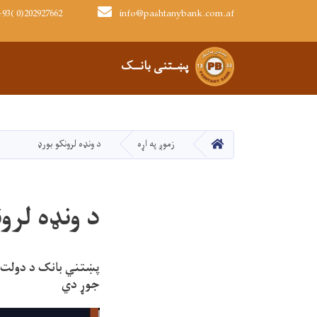
93( 0)202927662
info@pashtanybank.com.af
Main navigation
پښـتنی بانــک
کور
زموږ په اړه
د ونډه لرونکو بورډ
د ونډه لرون
پښتني بانک د دولت 
جوړ دي