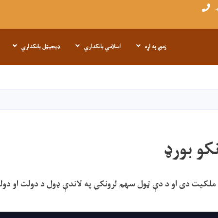
+
زموږ په اړه
اسلامي بانکداري
ډیجیټل بانکداري
اصلي
منځپانګه
دانګل
کو بورډ
ملکیت دی او د دې ټول سهم لرونکي په لاندې ډول د دولت او دو