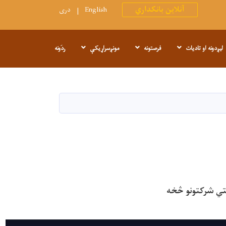
آنلاین بانکداري
English
دری
لیږدونه او تادیات
فرصتونه
مونږسراړیکې
ردَونه
لتي شرکتونو څخه