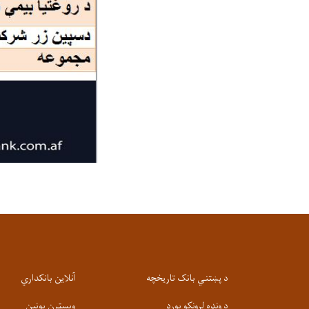
د پښتني بانک تاریخچه
آنلاین بانکداري
د ونډه لرونکو بورډ
ویسټرن یونین