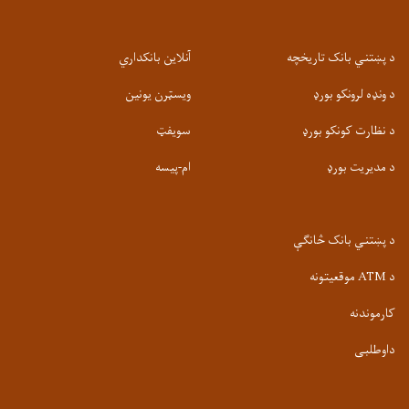
د پښتني بانک تاریخچه
آنلاین بانکداري
د ونډه لرونکو بورډ
ویسټرن یونین
د نظارت کونکو بورډ
سویفټ
د مدیریت بورډ
ام-پيسه
د پښتني بانک څانګې
د ATM موقعیتونه
کارموندنه
داوطلبی