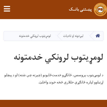
tion
پښـتنی بانــک
اصلي
منځپانګه
دانګل
کور
لیږدونه او تادیات
لومړیتوب لرونکي خدمتونه
لومړیتوب لرونکي خدمتونه
د
لومړیتوب
پروسس،
ځانګړو
خدمت
ځایونو
(
چېرته
چې
شته
)
او
د
پېچلو
اړتیاوو
لپاره
ځانګړي
حللارې
څخه
خوند
واخلئ
.