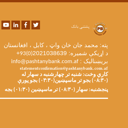
Youtube
LinkedIn
Facebook
Twitter
پشتنی بانک
پته: محمد جان خان واټ ، کابل ، افغانستان
د اړیکې شمیره: 2021038639
+
93(0)
بریښنالیک :
info@pashtanybank.com.af
statementconfirmation@pashtanybank.com.af
کاري وخت: شنبه تر چهارشنبه د سهار له
(۰۸:۳۰) بجو تر ماسپښین(۰۳:۳۰) بجو پورې
پنجشنبه: سهار (۰۸:۳۰) تر ماسپښین (۰۱:۳۰) بجه