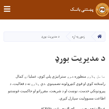
tion
پښـتنی بانــک
اصلي
منځپانګه
دانګل
کور
زموږ په اړه
د مدیریت بورډ
د مدیریت بورډ
عامل پلاوی
منظوره
شوې
ستراتیژي
پلي
کوي،
عملیا
تي
کمال
رامنځته
کوي
او
قوي
کنټرولونه
تضمینوي
.
دې
پلاوي
ته
د
فعالیت،
د
پیرودونکي
خدمت،
نوښت
او
د
شریعت،
مقرراتو
او
حاکمیت
غوښتنو
اطاعت
مسوولیت
سپارل
کېږي
.
عبدالو
ا
حد رحیمي – اجرائیوي رئیس
(CEO)