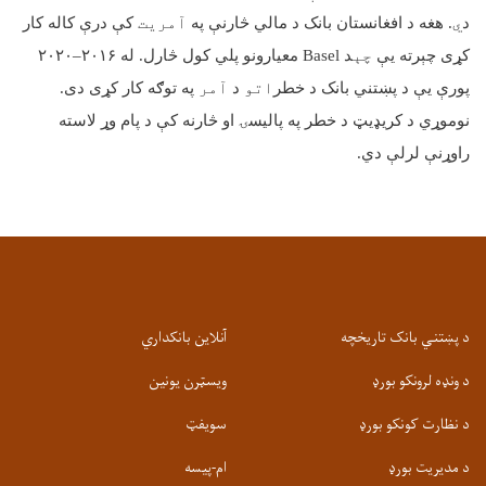
د
ي
. هغه د افغانستان بانک د مالي څارنې په
آمریت
کې درې کاله کار
کړی چېرته یې
چې
د
Basel
معیارونو پلي کول څارل. له
۲۰۱۶–۲۰۲۰
پورې یې د پښتني بانک د خطر
اتو
د
آمر
په توګه کار کړی دی.
نوموړي د کریډیټ د خطر په پالیسۍ او څارنه کې د پام وړ لاسته
راوړنې لرلې دي
.
د پښتني بانک تاریخچه
آنلاین بانکداري
د ونډه لرونکو بورډ
ویسټرن یونین
د نظارت کونکو بورډ
سویفټ
د مدیریت بورډ
ام-پيسه