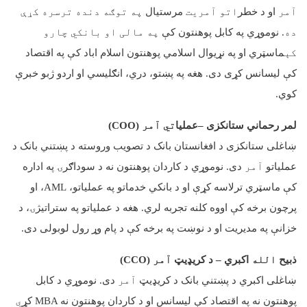
آمر
او د خطر
اتو آمریت
مرستیال
په توګه دنده ترسره کړې
ده.
نوموړي په کابل پوهنتون کې
په مالی او بانکي چارو
کې
ماسټري او په نړیوال اسلامي پوهنتون اسلام اباد کې په اقتصاد
کې لیسانس کړی دی. هغه په پښتو، دري، انګلیسي او اردو ژبو خبرې
کوي
.
لمر رحماني ستانکزی –عملیا
تي
آمر
(COO)
ښاغلی ستانکزی د افغانستان بانک د تصویب وروسته د پښتني بانک د
عملیاتو
آمر
دی. نوموړي د کاردان پوهنتون نه د سوداګرۍ په اداره
کې ماسټري ترلاسه کړې او د بانکي خدماتو په عملیاتو،
AML
، او
پرچون برخه کې اووه کلنه تجربه لري. هغه د عملیاتو په ستراتیژۍ، د
خزانې په مدیریت او د نوښت په برخه کې د پام وړ رول لوبولی دی
.
ذبیح
الله
اکبري – د کریډیټ
آمر
(CCO)
ښاغلی اکبري د پښتني بانک د کریډیټ
آمر
دی. نوموړي د کابل
پوهنتون نه په اقتصاد کې لیسانس او د کاردان پوهنتون نه
MBA
کړ
ي