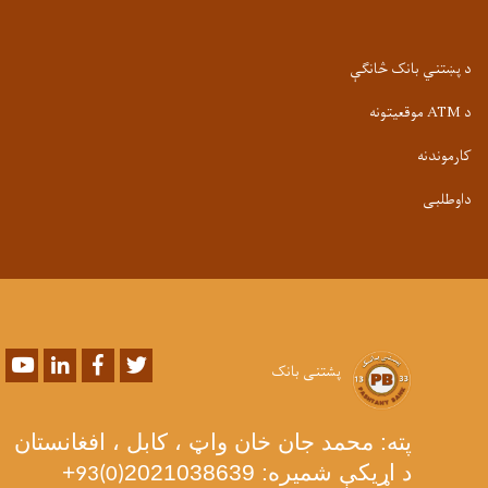
د پښتني بانک څانګې
د ATM موقعیتونه
کارموندنه
داوطلبی
Youtube
LinkedIn
Facebook
Twitter
پشتنی بانک
پته: محمد جان خان واټ ، کابل ، افغانستان
د اړیکې شمیره: 2021038639
+
93(0)