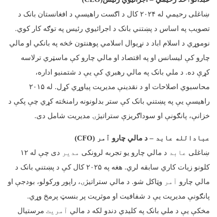
ښاغلی رحیمي له
۲۰۲۴
کال د اګست راهیسې د افغانستان بانک د
تصویب په اساس د پښتني بانک د اجرائیوي رئیس په توګه کار کوي.
نوموړي د اسلام اباد د نړیوال اسلامي پوهنتون څخه په بانکي او مالي
چارو کې لیسانس او په اقتصاد او مالي چارو کې ماسټري ترلاسه
کړې ده. د ملي بانک په مالي رهبري کې یې د شتمنیو اداره،
محاسبوي اصلاحات او د نقدینې مدیریت پیاوړي کړل. له
۲۰۱۵
راهیسې یې په پښتني بانک کې ستر بدلونونه رامنځته کړي چې پکې د
خزانې، پانګونې او سوداګریزې ستراتیژۍ مدیریت شامل دی
.
عبادالله عابد
– د مالي چارو
آمر
(CFO)
ښاغلی
عابد
د مالي چارو یو تجربه لرونکی
مدیر
دی چې له
۱۲
کلونو زیات کاري سابقه لري. هغه په
۲۰۲۵
کال کې د پښتني بانک د
مالي چارو
آمر
وټاکل شو. د مالي ستراتیژۍ، راپور ورکولو، بودجې او
پانګونې مدیریت یې د شفافیت او موثریت پر بنسټ پرمخ وړي.
مخکې یې د ملي بانک په کلیدي دندو لکه د مالي
آمریت
مرستیال