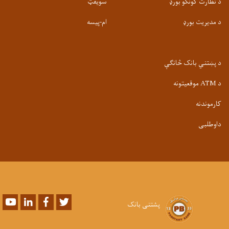
د نظارت کونکو بورډ
سویفټ
د مدیریت بورډ
ام-پيسه
د پښتني بانک څانګې
د ATM موقعیتونه
کارموندنه
داوطلبی
Youtube
LinkedIn
Facebook
Twitter
پشتنی بانک