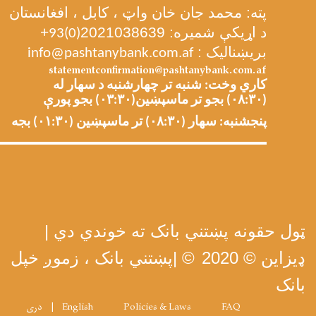
پته: محمد جان خان واټ ، کابل ، افغانستان
د اړیکې شمیره: 2021038639
+
93(0)
بریښنالیک :
info@pashtanybank.com.af
statementconfirmation@pashtanybank.com.af
کاري وخت: شنبه تر چهارشنبه د سهار له
(۰۸:۳۰) بجو تر ماسپښین(۰۳:۳۰) بجو پورې
پنجشنبه: سهار (۰۸:۳۰) تر ماسپښین (۰۱:۳۰) بجه
ټول حقونه پښتني بانک ته خوندي دي |
ډیزاین © 2020
| ©
پښتني بانک ، زموږ خپل
بانک
Footer menu
FAQ
Policies & Laws
English
دری