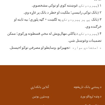
۱
)
پېرودونکي
غوښتنه
کوي
او
توکي
مشخصوي
.
۲
)
بانک
توکي
رانيسي؛
ملکیت
او
خطر
د
بانک
پر
غاړه
وي
.
۳
)
بانک
یې پر
پېرودونکي
په
لګښت
+
ګټه
پلوري؛
بیه
ثابته
او
څرګنده
وي
.
۴
)
پېرودونکي
د
ټاکلي
مهال
ویش
له
مخې
قسطونه
ورکوي؛
ممکن
تضمینات
وغوښتل
شي
.
د استفادې موارد
:
تجهیزاتو،
وسایطو
او
مصرفي
توکو
اخیستل
.
د پښتني بانک تاریخچه
آنلاین بانکداري
د ونډه لرونکو بورډ
ویسټرن یونین