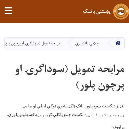
tion
پښـتنی بانــک
اصلي
منځپانګه
دانګل
کور
اسلامي بانکداري
مرابحه تمویل (سوداګرۍ او پرچون پلور)
مرابحه تمویل (سوداګرۍ او
پرچون پلور)
لنډیز
:
لګښت
جمع
پلور
.
بانک
ټاکل
شوي
توکي
اخلي
او
بیا
یې
پېرودونکو
باندې
د
لګښت
جمع
ټاکلې
ګټې
سره
په
قسطونو
پلوري
.
پړاوونه
: