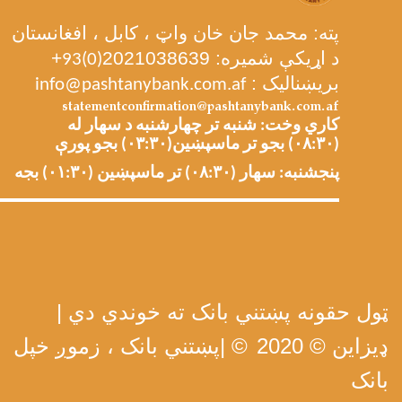
پته: محمد جان خان واټ ، کابل ، افغانستان
د اړیکې شمیره: 2021038639
+
93(0)
بریښنالیک :
info@pashtanybank.com.af
statementconfirmation@pashtanybank.com.af
کاري وخت: شنبه تر چهارشنبه د سهار له
(۰۸:۳۰) بجو تر ماسپښین(۰۳:۳۰) بجو پورې
پنجشنبه: سهار (۰۸:۳۰) تر ماسپښین (۰۱:۳۰) بجه
ټول حقونه پښتني بانک ته خوندي دي |
ډیزاین © 2020
| ©
پښتني بانک ، زموږ خپل
بانک