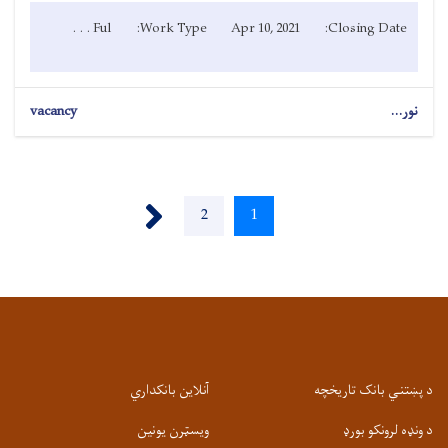
Ful . . .
Work Type:
Apr 10, 2021
Closing Date:
نور...
vacancy
Pagination
Next ›
1
اوسنی
2
پاڼه
پاڼه
د پښتني بانک تاریخچه
آنلاین بانکداري
د ونډه لرونکو بورډ
ویسټرن یونین