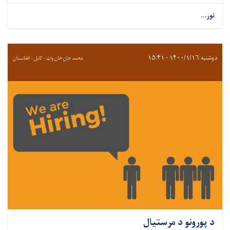
نور...
دوشنبه ۱۴۰۰/۱/۱۶ - ۱۵:۴۱
محمد جان خان واټ ، کابل ، افغانستان
د پورونو د مرستیال