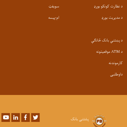
د نظارت کونکو بورډ
سویفټ
د مدیریت بورډ
ام-پيسه
د پښتني بانک څانګې
د ATM موقعیتونه
کارموندنه
داوطلبی
Youtube
LinkedIn
Facebook
Twitter
پشتنی بانک